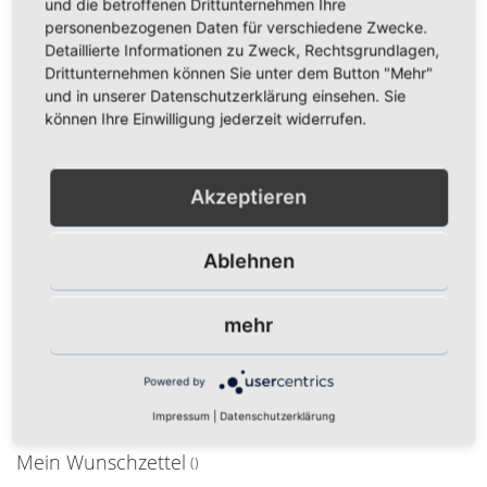
und die betroffenen Drittunternehmen Ihre
personenbezogenen Daten für verschiedene Zwecke.
Detaillierte Informationen zu Zweck, Rechtsgrundlagen,
Drittunternehmen können Sie unter dem Button "Mehr"
und in unserer Datenschutzerklärung einsehen. Sie
können Ihre Einwilligung jederzeit widerrufen.
Polyesterschal „Karlsruhe &
Polyesterschal „Karlsruhe &
Berlin - In fester
Berlin“ schwarz
Freundschaft“ royal
Akzeptieren
14,95 €
14,95 €
Inkl. 19% Steuern
,
exkl.
Ablehnen
Inkl. 19% Steuern
,
exkl.
Versandkosten
Versandkosten
In den Warenkorb
In den Warenkorb
mehr
ZUR
ZUR
ZUR
ZUR
WUNSCHLISTE
VERGLEICHSLISTE
Powered by
WUNSCHLISTE
VERGLEICHSLISTE
HINZUFÜGEN
HINZUFÜGEN
Impressum
|
Datenschutzerklärung
HINZUFÜGEN
HINZUFÜGEN
Mein Wunschzettel