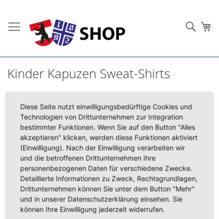
Direkt
zum
Such
Me
Inhalt
Kinder Kapuzen Sweat-Shirts
Diese Seite nutzt einwilligungsbedürftige Cookies und
Technologien von Drittunternehmen zur Integration
bestimmter Funktionen. Wenn Sie auf den Button "Alles
Wir können keine Produkte entsprechend dieser Auswahl
akzeptieren" klicken, werden diese Funktionen aktiviert
finden
(Einwilligung). Nach der Einwilligung verarbeiten wir
und die betroffenen Drittunternehmen Ihre
personenbezogenen Daten für verschiedene Zwecke.
Mein Wunschzettel
Detaillierte Informationen zu Zweck, Rechtsgrundlagen,
Drittunternehmen können Sie unter dem Button "Mehr"
und in unserer Datenschutzerklärung einsehen. Sie
Sie haben keine Artikel auf Ihrem Wunschzettel.
können Ihre Einwilligung jederzeit widerrufen.