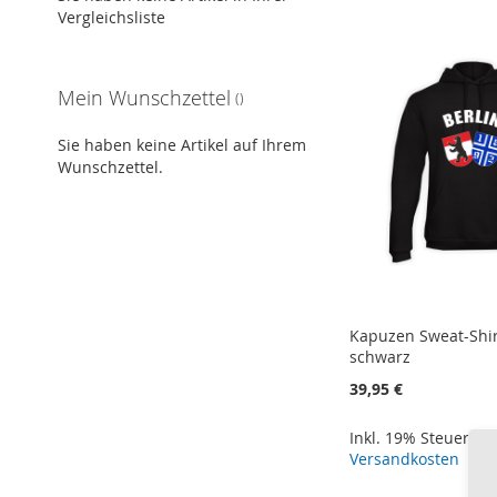
Vergleichsliste
Mein Wunschzettel
Sie haben keine Artikel auf Ihrem
Wunschzettel.
Kapuzen Sweat-Shir
schwarz
39,95 €
Inkl. 19% Steuern
,
Versandkosten
In den Warenkorb
In den Warenkorb
In den Warenkorb
In den Warenkorb