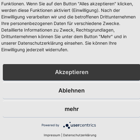
Funktionen. Wenn Sie auf den Button "Alles akzeptieren" klicken,
werden diese Funktionen aktiviert (Einwilligung). Nach der
Einwilligung verarbeiten wir und die betroffenen Drittunternehmen
Ihre personenbezogenen Daten für verschiedene Zwecke.
Detaillierte Informationen zu Zweck, Rechtsgrundlagen,
Drittunternehmen können Sie unter dem Button "Mehr" und in
unserer Datenschutzerklärung einsehen. Sie können Ihre
Einwilligung jederzeit widerrufen.
Akzeptieren
Ablehnen
t "BERLIN
Kapuzen Sweat-Shirt "BERLIN
Kapuzen Sw
chwarz
OSTKURVE Fahnen" schwarz
OSTKURVE 
schwarz
39,95 €
mehr
39,95 €
exkl.
Inkl. 19% Steuern
,
exkl.
Powered by
Versandkosten
Inkl. 19% S
Versandkos
Impressum
|
Datenschutzerklärung