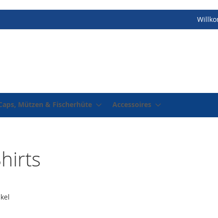
Willk
Caps, Mützen & Fischerhüte
Accessoires
hirts
ikel