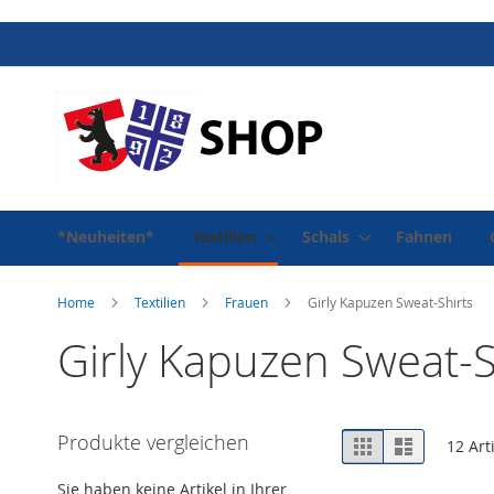
Direkt
zum
Inhalt
*Neuheiten*
Textilien
Schals
Fahnen
Home
Textilien
Frauen
Girly Kapuzen Sweat-Shirts
Girly Kapuzen Sweat-S
Ansicht
Produkte vergleichen
Raster
Liste
12
Art
als
Sie haben keine Artikel in Ihrer