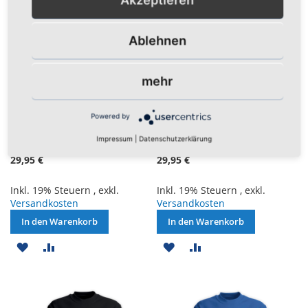
Ablehnen
mehr
Sweat-Shirt "BERLIN
Sweat-Shirt "BERLIN
Powered by
OSTKURVE Megaphonmann"
OSTKURVE Schriftzug"
schwarz
schwarz
Impressum
|
Datenschutzerklärung
29,95 €
29,95 €
Inkl. 19% Steuern
,
exkl.
Inkl. 19% Steuern
,
exkl.
Versandkosten
Versandkosten
In den Warenkorb
In den Warenkorb
ZUR
ZUR
ZUR
ZUR
WUNSCHLISTE
VERGLEICHSLISTE
WUNSCHLISTE
VERGLEICHSLISTE
HINZUFÜGEN
HINZUFÜGEN
HINZUFÜGEN
HINZUFÜGEN