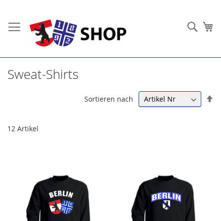
Direkt
zum
Such
Me
Inhalt
Sweat-Shirts
In
Sortieren nach
ab
Re
12
Artikel