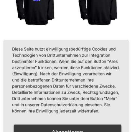
Sweat-Shirt "BERLIN
Sweat-Shirt "BERLIN
Diese Seite nutzt einwilligungsbedürftige Cookies und
OSTKURVE Capo" schwarz
OSTKURVE Fahnen" schwarz
Technologien von Drittunternehmen zur Integration
29,95 €
29,95 €
bestimmter Funktionen. Wenn Sie auf den Button "Alles
akzeptieren" klicken, werden diese Funktionen aktiviert
Inkl. 19% Steuern
,
exkl.
Inkl. 19% Steuern
,
exkl.
(Einwilligung). Nach der Einwilligung verarbeiten wir
Versandkosten
Versandkosten
und die betroffenen Drittunternehmen Ihre
In den Warenkorb
In den Warenkorb
personenbezogenen Daten für verschiedene Zwecke.
Detaillierte Informationen zu Zweck, Rechtsgrundlagen,
ZUR
ZUR
ZUR
ZUR
Drittunternehmen können Sie unter dem Button "Mehr"
und in unserer Datenschutzerklärung einsehen. Sie
WUNSCHLISTE
VERGLEICHSLISTE
WUNSCHLISTE
VERGLEICHSLISTE
können Ihre Einwilligung jederzeit widerrufen.
HINZUFÜGEN
HINZUFÜGEN
HINZUFÜGEN
HINZUFÜGEN
Akzeptieren