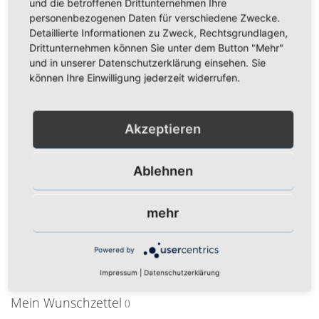
und die betroffenen Drittunternehmen Ihre
personenbezogenen Daten für verschiedene Zwecke.
Detaillierte Informationen zu Zweck, Rechtsgrundlagen,
Drittunternehmen können Sie unter dem Button "Mehr"
und in unserer Datenschutzerklärung einsehen. Sie
können Ihre Einwilligung jederzeit widerrufen.
Polyesterschal „Karlsruhe &
Polyesterschal „Karlsruhe &
Berlin - In fester
Berlin“ schwarz
Freundschaft“ royal
Akzeptieren
14,95 €
14,95 €
Inkl. 19% Steuern
,
exkl.
Ablehnen
Inkl. 19% Steuern
,
exkl.
Versandkosten
Versandkosten
In den Warenkorb
In den Warenkorb
mehr
ZUR
ZUR
ZUR
ZUR
WUNSCHLISTE
VERGLEICHSLISTE
Powered by
WUNSCHLISTE
VERGLEICHSLISTE
HINZUFÜGEN
HINZUFÜGEN
Impressum
|
Datenschutzerklärung
HINZUFÜGEN
HINZUFÜGEN
Mein Wunschzettel