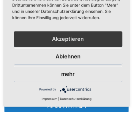
Drittunternehmen können Sie unter dem Button "Mehr"
Show Password
und in unserer Datenschutzerklärung einsehen. Sie
können Ihre Einwilligung jederzeit widerrufen.
Anmelden
Passwort vergessen?
Akzeptieren
Ablehnen
Neue Kunden
mehr
Ein Konto zu erstellen hat viele Vorteile: schneller zur Kasse
gehen, mehr als eine Adresse speichern, Bestellungen
Powered by
verfolgen und mehr.
Impressum
|
Datenschutzerklärung
Ein Konto erstellen