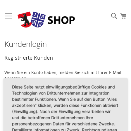
Direkt
zum
Such
Me
Inhalt
Kundenlogin
Registrierte Kunden
Wenn Sie ein Konto haben, melden Sie sich mit Ihrer E-Mail-
Adresse an.
Diese Seite nutzt einwilligungsbedürftige Cookies und
E-Mail
Technologien von Drittunternehmen zur Integration
bestimmter Funktionen. Wenn Sie auf den Button "Alles
akzeptieren" klicken, werden diese Funktionen aktiviert
(Einwilligung). Nach der Einwilligung verarbeiten wir
Passwort
und die betroffenen Drittunternehmen Ihre
personenbezogenen Daten für verschiedene Zwecke.
Detaillierte Informationen zu Zweck, Rechtsgrundlagen,